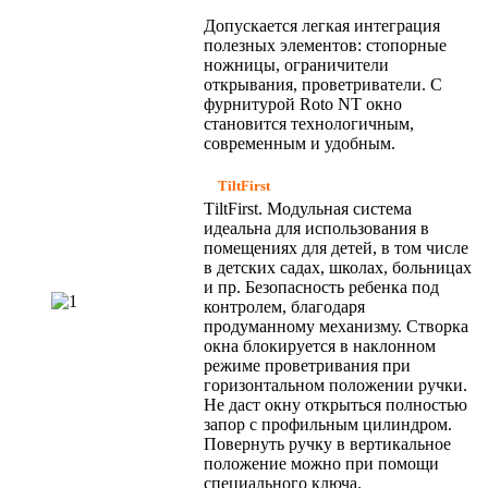
Допускается легкая интеграция
полезных элементов: стопорные
ножницы, ограничители
открывания, проветриватели. С
фурнитурой Rоtо NТ окно
становится технологичным,
современным и удобным.
TiltFirst
ТiltFirst. Модульная система
идеальна для использования в
помещениях для детей, в том числе
в детских садах, школах, больницах
и пр. Безопасность ребенка под
контролем, благодаря
продуманному механизму. Створка
окна блокируется в наклонном
режиме проветривания при
горизонтальном положении ручки.
Не даст окну открыться полностью
запор с профильным цилиндром.
Повернуть ручку в вертикальное
положение можно при помощи
специального ключа.