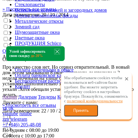
Стеклопакеты
» Посмотреть все отзывы
Остекление коттеджей и загородных домов
Дата размещения:
20 / 10 / 2014
Дерево-алюминиевые фасады
1
Металлические откосы
Зимний сад
2
Шумозащитные окна
3
Цветные окна
4
ПРОДУКЦИЯ Schüco
5
Зимние сады
Оставить свой отзыв
Успей зафиксировать
свою скидку
до 20%
Алтын
Оплата и цены
Про качество слов нет. Но сервиз отвратительный. В новый
Оплата наличными в офисе
дом летом заказывали 8 окон .Привезли, выгрузили и 2
Оплата банковской картой
недели ночевали на улице охраняли, ждали когда
Мы обрабатываем cookies чтобы
Беспроцентная рассрочка
пользоваться веб-сайтом было
установят.Дополнительно заказали 2 окна. Выгрузили и
Кредит
удобнее. Вы можете запретить
уехали .Хотя обещали установить сразу.На дворе октябрь. Что
обработку сookies в настройках
делать...
браузера. Пожалуйста, ознакомитесь
Акции
Дилерам
Тендеры
Контакты
с
политикой конфиденциальности
Дружите с нами:
» Посмотреть все отзывы
vk
ok
Дата размещения:
22 / 10 / 2014
Принять
youtube
rutube
1
zen
telegram
2
+7 (846) 205-48-08
3
По будням с 08:00 до 19:00
4
Суббота с 10:00 до 17:00