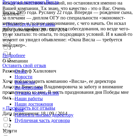
Руслана в компании Висла
между множеством компаний, но остановился именно на
Вашей компании. Т.к знаю, что качество - это о Вас. Очень
Весна 2005 года. Руслану 22 года. Впереди — рождение сына,
доволен!...
за плечами — диплом ОГУ по специальности «экономист-
менеджер» и полное непонимание, с чего начать. Он искал
» Посмотреть все отзывы
работу по профессии, ездил на собеседования, но везде чего-
Дата размещения:
20 / 08 / 2014
то не хватало: то опыта, то подходящих условий. И в какой-то
1
момент он увидел объявление: «Окна Висла — требуется
2
менеджер».
3
4
Подробнее
5
О компании
Оставить свой отзыв
Рахимов Рауф Халилович
О нас
Новости
Хочу поблагодарить компанию «Висла», ее директора
Вакансии
Аносова Вячеслава Владимировича за заботу и внимание
Видеоролики
проявленную ко мне. В честь празднования дня Победы мне
Отзывы покупателей
был ...
Наши работы
Наши достижения
» Посмотреть все отзывы
Блог
Дата размещения:
18 / 09 / 2014
Написать письмо директору
1
Публичная часть договора
2
Услуги
3