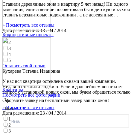
Ставили деревянные окна в квартиру 5 лет назад! Ни одного
замечания, единственное посоветовала бы в детскую и кухню
ставить верзалитовые подоконники , а не деревянные ...
» Посмотреть все отзывы
Дата размещения:
18 / 04 / 2014
Корпоративные проекты
1
2
3
4
5
Оставить свой отзыв
Кухарева Татьяна Ивановна
У нас вся квартира остеклена окнами вашей компании.
Недавно стеклили лоджию. Если в дальнейшем возникнет
Квартиры
вопрос с установкой новых окон, мы будем обращаться только
Посмотреть все фотографии
...
Оформите заявку на бесплатный замер ваших окон!
» Посмотреть все отзывы
Имя
Дата размещения:
23 / 04 / 2014
1
2
3