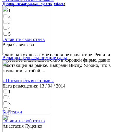
Деревянные окна - фото работ
Дата размещения:
25 / 03 / 2014
1
2
3
4
5
Оставить свой отзыв
Вера Савельева
Окно на кухню - самое основное в квартире. Решили
Веранды, террасы, зимние сады
поставить пластиковое окно в хорошей фирме, давно
работающей на рынке. Выбрали Вислу. Удобно, что в
компании за тобой ...
» Посмотреть все отзывы
Дата размещения:
13 / 04 / 2014
1
2
3
4
Коттеджи
5
Оставить свой отзыв
Анастасия Луценко