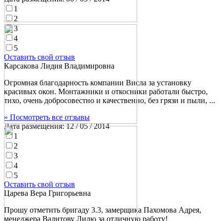
1
2
3
4
5
Оставить свой отзыв
Карсакова Лидия Владимировна
Огромная благодарность компании Висла за установку
красивых окон. Монтажники и откосники работали быстро,
тихо, очень добросовестно и качественно, без грязи и пыли, ...
» Посмотреть все отзывы
Дата размещения:
12 / 05 / 2014
1
2
3
4
5
Оставить свой отзыв
Царева Вера Григорьевна
Прошу отметить бригаду 3.3, замерщика Пахомова Адрея,
менеджера Валитову Лилю за отличную работу!