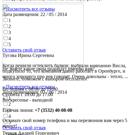
» Посмотреть все отзывы
Дата размещения:
22 / 05 / 2014
1
2
3
4
5
Оставить свой отзыв
Тугова Ирина Сергеевна
Когда решили остеклить балкон, выбрали компанию Висла,
Не знаете какие окна подойдут именно вам?
подкупило то, что компания давно работает в Оренбурге, и
много хорошего про нее говорят. Очень довольны - тепло, ...
Звоните, поможем с выбором бесплатно!
» Посмотреть все отзывы
По будням с 08:00 до 19:00
Дата размещения:
03 / 06 / 2014
Суббота с 10:00 до 17:00
1
Воскресенье - выходной
2
3
Горячая линия:
+7 (3532) 40-08-08
4
Оставьте свой номер телефона и мы перезвоним вам через 5
5
минут!
Оставить свой отзыв
Турков Андрей Георгиевич
Телефон: