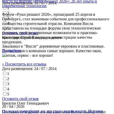
Висла на форуме «Руки решают 2026»: 26 лет опыта и
Дата размещения:
18 / 07 / 2014
современные технологии
1
2
Форум «Руки решают 2026», прошедший 25 апреля в
3
Оренбурге, стал значимым событием для профессионального
4
сообщества строительной отрасли. Компания Висла
представила на площадке форума свои технологические
5
решения, производственные возможности и практико-
Оставить свой отзыв
ориентированный подход к демонстрации качества
Костицин Юрий Константинович
продукции.
Заказывал в "Висле" деревянные евроокна и пластиковые.
Подробнее
Впечатления о компании самые хорошие. Качество окон,
монтаж, сервис - все хорошо!
» Посмотреть все отзывы
Дата размещения:
24 / 07 / 2014
1
2
3
4
5
Оставить свой отзыв
Брезгин Олег Геннадьевич
20 / 04 / 2026
Он искал подработку, но это стало делом жизни. История
Поставил себе домой и в магазин окна Висла. Выбор стоял