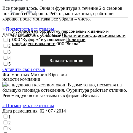
Все понравилось. Окна и фурнитура в течение 2-х сезонов
показали себя хорошо. Ребята, монтажники, сработали
хорошо, после монтажа все убрали – чисто.
» Посмотреть все отзывы
Я согласен на
обработку персональных данных
и
Дата размещения:
18 / 06 / 2014
ознакомлен с условиями
Политики конфиденциальности
ООО "Куформ" и условиями
Политики
1
конфиденциальности
ООО "Висла"
2
3
4
5
Оставить свой отзыв
Жилмостных Михаил Юрьевич
новости компании
Очень доволен качеством окон. В доме тепло, несмотря на
большую площадь остекления. Фурнитура работает отлично.
Рекомендую всем заказывать в фирме «Висла».
» Посмотреть все отзывы
Дата размещения:
02 / 07 / 2014
1
2
3