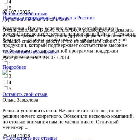
4
5
03 / 07 / 2026
Оставить свой отзыв
Получили сертификат «Сделано в России»
Дерябина Любовь Михайловна
Компания «Висла» успешно прошла сертификацию и
Очень довольна! В доме тепло. Всем рекомендую заказывать
получила право использовать национальный знак «Сделано в
только в фирме «Висла», окна других фирм не признаю! Всем
России» — официальный символ качества отечественной
большое спасибо за работу и что не забываете своих ...
продукции, который подтверждает соответствие высоким
требованиям государственной программы поддержки
» Посмотреть все отзывы
российского экспорта.
Дата размещения:
13 / 07 / 2014
1
Подробнее
2
3
4
5
Оставить свой отзыв
Олька Завьялова
Решили установить окна. Начали читать отзывы, но не
решили ничего конретного. Обзвонили несколько компаний,
но столько внимания нам не уделил никто. Отличный
менеджер ...
25 / 04 / 2026
» Посмотреть все отзывы