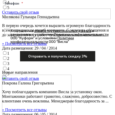
4
Телефон
5
Оставить свой отзыв
Милякова Гульнара Геннадьевна
В первую очередь хочется выразить огромную благодарность
всем сотрудникам вашей компании. С момента обращения и
Я согласен на
обработку персональных данных
и
ознакомлен с условиями
Политики конфиденциальности
до завершения всех работ чувствовалось положительное ...
ООО "Куформ" и условиями
Политики
конфиденциальности
ООО "Висла"
» Посмотреть все отзывы
Дата размещения:
29 / 04 / 2014
1
2
3
4
Новые направления
5
Оставить свой отзыв
Покрова Галина Григорьевна
Хочу поблагодарить компанию Висла за установку окон.
Монтажники работают грамотно, слаженно, добросовестно. С
клиентами очень вежливы. Менеджерам благодарность за ...
» Посмотреть все отзывы
Дата размещения:
06 / 05 / 2014