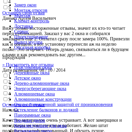
4
Замер окон
5
Монтаж откосов
Оставить свой отзыв
Монтаж
Данько Артем Васильевич
Климат-контроль
Доставка
Вижу только восторженные отзывы, значит их кто-то читает
Сервиc
перед публикацией. Заказал у вас 2 окна и собирался
Проектирование
заказывать еще 2. Оплатил сразу после замера 100%. Привезли
Вывоз мусора
как и обещали, а вот установку перенесли аж на неделю
Обсадная коробка
позже. Это огорчает. Теперь думаю, связываться ли в будущем
с вами и как рекомендовать вас другим...
Продукция
» Посмотреть все отзывы
Пластиковые окна
Дата размещения:
08 / 10 / 2014
Деревянные окна
1
Детское окно
2
Дерево-алюминиевые окна
3
Энергосберегающие окна
4
Алюминиевые окна
Алюминиевые конструкции
5
Окна с повышенной защитой от проникновения
Оставить свой отзыв
Остекление балконов и лоджий
Наталья
Панорамные окна
Качество материалов очень устраивает. А вот замерщики и
Входные двери
менеджеры не компетентные работают. Желаю штат
Комплектующие для окна
подбирать квалифицированный. И обучать лучше.
Раздвижные двери