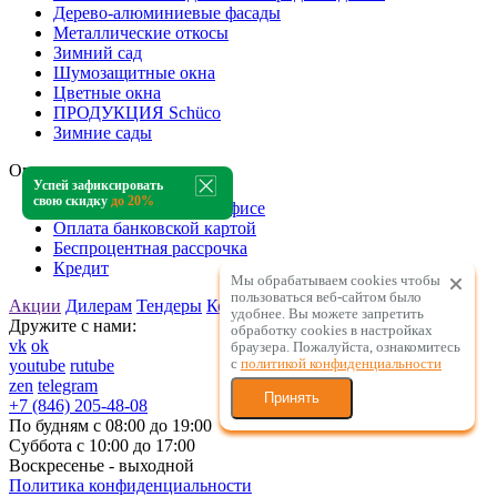
Дерево-алюминиевые фасады
Металлические откосы
Зимний сад
Шумозащитные окна
Цветные окна
ПРОДУКЦИЯ Schüco
Зимние сады
Оплата и цены
Успей зафиксировать
свою скидку
до 20%
Оплата наличными в офисе
Оплата банковской картой
Беспроцентная рассрочка
Кредит
Мы обрабатываем cookies чтобы
пользоваться веб-сайтом было
Акции
Дилерам
Тендеры
Контакты
удобнее. Вы можете запретить
Дружите с нами:
обработку сookies в настройках
vk
ok
браузера. Пожалуйста, ознакомитесь
с
политикой конфиденциальности
youtube
rutube
zen
telegram
Принять
+7 (846) 205-48-08
По будням с 08:00 до 19:00
Суббота с 10:00 до 17:00
Воскресенье - выходной
Политика конфиденциальности